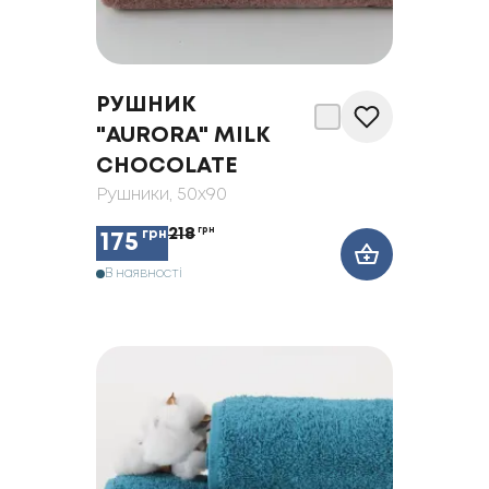
РУШНИК
"AURORA" MILK
CHOCOLATE
Рушники
, 50x90
218
грн
грн
175
В наявності