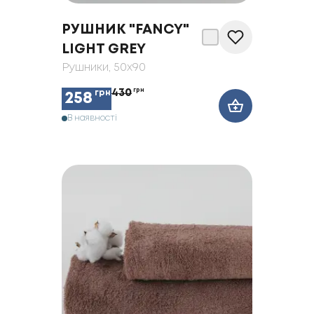
РУШНИК "FANCY"
LIGHT GREY
Рушники
, 50x90
430
грн
грн
258
В наявності