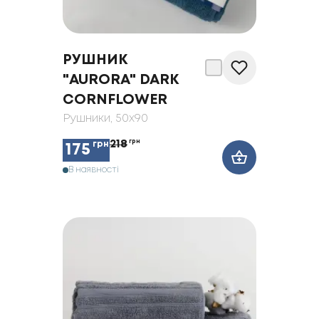
РУШНИК
"AURORA" DARK
CORNFLOWER
Рушники
, 50x90
218
грн
грн
175
В наявності