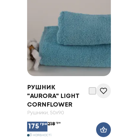
РУШНИК
"AURORA" LIGHT
CORNFLOWER
Рушники
, 50x90
218
грн
грн
175
В наявності