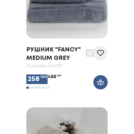
РУШНИК "FANCY"
MEDIUM GREY
Рушники
, 50x90
430
грн
грн
258
В наявності