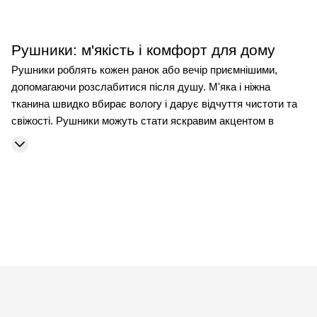
Рушники: м'якість і комфорт для дому
Рушники роблять кожен ранок або вечір приємнішими,
допомагаючи розслабитися після душу. М'яка і ніжна
тканина швидко вбирає вологу і дарує відчуття чистоти та
свіжості. Рушники можуть стати яскравим акцентом в
оформленні ванної, додавши колір і текстуру. Нижче
наведено рекомендації, як підібрати відповідний варіант
виробу і забезпечити йому довгий термін служби.
Як вибрати якісний рушник
Вирішивши купити рушник в Києві або іншому місті, в першу
чергу зверніть увагу на матеріал. Саме бавовна
відрізняється м'якістю, довговічністю і хорошим
поглинанням. Мікроволокно швидко сохне і підходить для
Рожевий
Помаранчевий
Салатовий
Бежевий
Сірий
Кап
активного способу життя.
синій
Блакитний
Темно-сірий
Світло-сірий
Кремово-
Розмір рушника підбирається залежно від призначення.
бежевий
Молочно-шоколадний
Світло-
Великі моделі підходять для тіла, менші — для обличчя