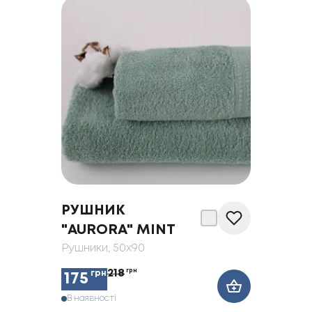
РУШНИК
"AURORA" MINT
Рушники
, 50x90
218
грн
грн
175
В наявності