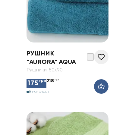
РУШНИК
"AURORA" AQUA
Рушники
, 50x90
218
грн
грн
175
В наявності