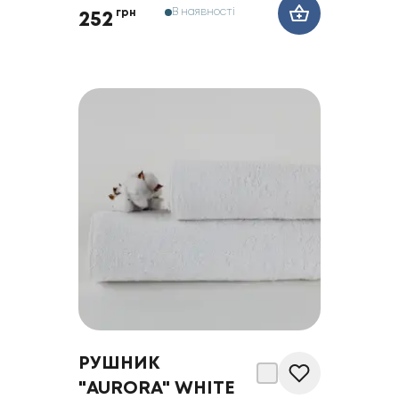
В наявності
грн
252
РУШНИК
"AURORA" WHITE