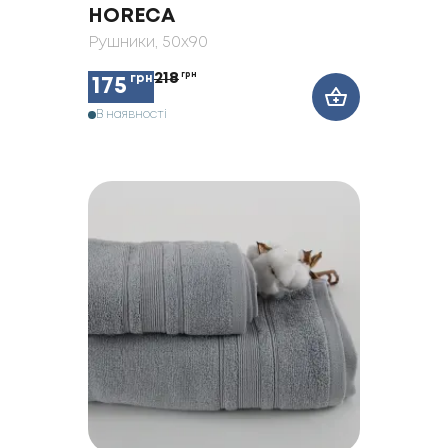
HORECA
Рушники
, 50x90
218
грн
грн
175
В наявності