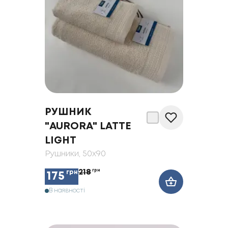
РУШНИК
"AURORA" LATTE
LIGHT
Рушники
, 50x90
218
грн
грн
175
В наявності